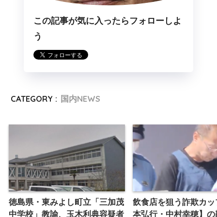
この記事が気に入ったらフォローしよ
う
CATEGORY :
国内NEWS
徳島県・東みよし町立「三加茂
飲食店を狙う詐欺カッ
中学校」教諭、玉木利典容疑者
本弘行・中村幸穂】の