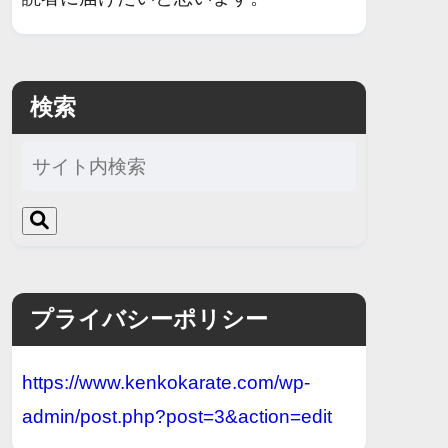
検索
プライバシーポリシー
https://www.kenkokarate.com/wp-
admin/post.php?post=3&action=edit