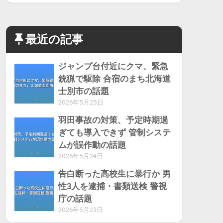
最近の記事
ジャンプ台付近にクマ、緊急
銃猟で駆除 合宿のまち北海道
士別市の話題
2026年5月25日
羽田事故の対策、予定時期過
ぎても導入できず 管制システ
ムが誤作動の話題
2026年5月24日
告白断った高校生に暴行か 男
性3人を逮捕・書類送検 警視
庁の話題
2026年5月23日