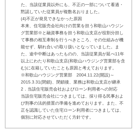
た、当該従業員以外にも、不正の一部について看過・
黙認していた従業員が複数名おりました。
(4)不正が発見できなかった原因
本来、住宅販売会社向けの営業を担う和歌山ハウジン
グ営業部※と融資事務を担う和歌山支店が役割分担し
て事務の相互牽制を行うべきところ、その仕組みが機
能せず、馴れ合いの取り扱いとなっていました。ま
た、途中中断はあったものの、当該従業員が延べ11年
以上にわたり和歌山支店(和歌山ハウジング営業部を含
む)に在籍していたことも原因と考えております。
※和歌山ハウジング営業部 2004.11.22(開設)～
2015.3.31(閉鎖)、閉鎖後、業務は和歌山支店が継承
2．当該住宅販売会社およびローン利用者への対応
当該住宅販売会社につきましては、採り得る民事およ
び刑事の法的措置の準備を進めております。また、不
正を認識していた住宅ローン利用者につきましては、
個別に対応させていただく方針です。