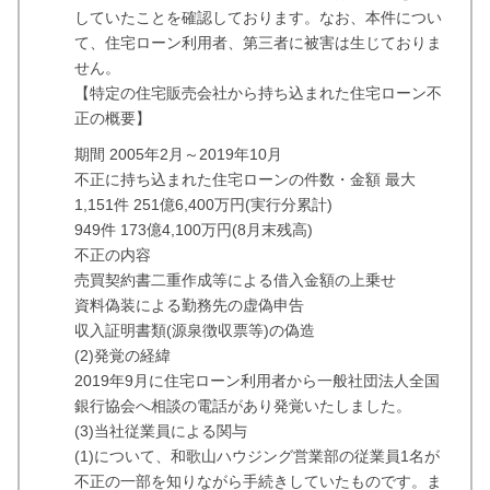
していたことを確認しております。なお、本件につい
て、住宅ローン利用者、第三者に被害は生じておりま
せん。
【特定の住宅販売会社から持ち込まれた住宅ローン不
正の概要】
期間 2005年2月～2019年10月
不正に持ち込まれた住宅ローンの件数・金額 最大
1,151件 251億6,400万円(実行分累計)
949件 173億4,100万円(8月末残高)
不正の内容
売買契約書二重作成等による借入金額の上乗せ
資料偽装による勤務先の虚偽申告
収入証明書類(源泉徴収票等)の偽造
(2)発覚の経緯
2019年9月に住宅ローン利用者から一般社団法人全国
銀行協会へ相談の電話があり発覚いたしました。
(3)当社従業員による関与
(1)について、和歌山ハウジング営業部の従業員1名が
不正の一部を知りながら手続きしていたものです。ま