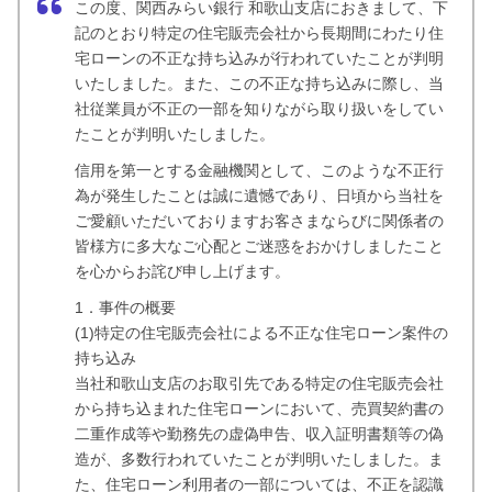
この度、関西みらい銀行 和歌山支店におきまして、下
記のとおり特定の住宅販売会社から長期間にわたり住
宅ローンの不正な持ち込みが行われていたことが判明
いたしました。また、この不正な持ち込みに際し、当
社従業員が不正の一部を知りながら取り扱いをしてい
たことが判明いたしました。
信用を第一とする金融機関として、このような不正行
為が発生したことは誠に遺憾であり、日頃から当社を
ご愛顧いただいておりますお客さまならびに関係者の
皆様方に多大なご心配とご迷惑をおかけしましたこと
を心からお詫び申し上げます。
1．事件の概要
(1)特定の住宅販売会社による不正な住宅ローン案件の
持ち込み
当社和歌山支店のお取引先である特定の住宅販売会社
から持ち込まれた住宅ローンにおいて、売買契約書の
二重作成等や勤務先の虚偽申告、収入証明書類等の偽
造が、多数行われていたことが判明いたしました。ま
た、住宅ローン利用者の一部については、不正を認識