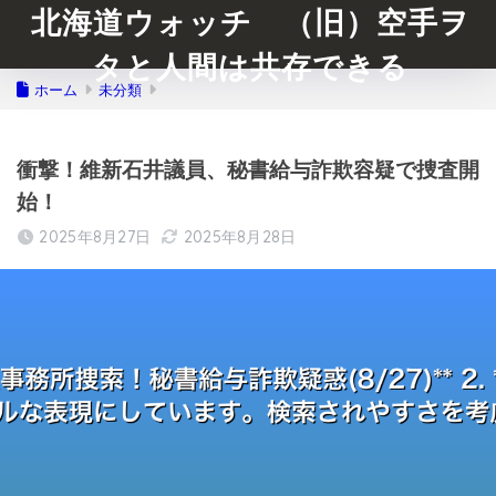
北海道ウォッチ （旧）空手ヲ
タと人間は共存できる
ホーム
未分類
衝撃！維新石井議員、秘書給与詐欺容疑で捜査開
始！
2025年8月27日
2025年8月28日