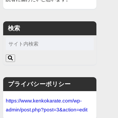
検索
プライバシーポリシー
https://www.kenkokarate.com/wp-
admin/post.php?post=3&action=edit