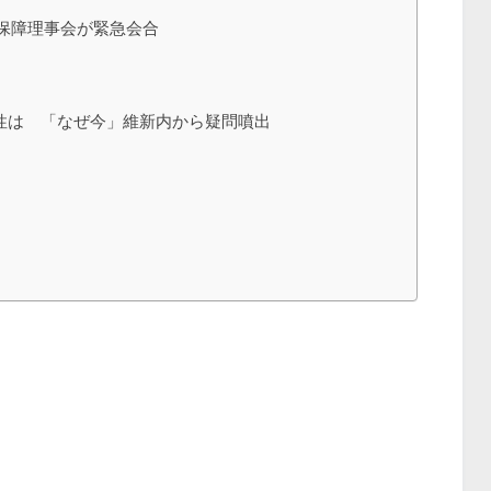
保障理事会が緊急会合
当性は 「なぜ今」維新内から疑問噴出