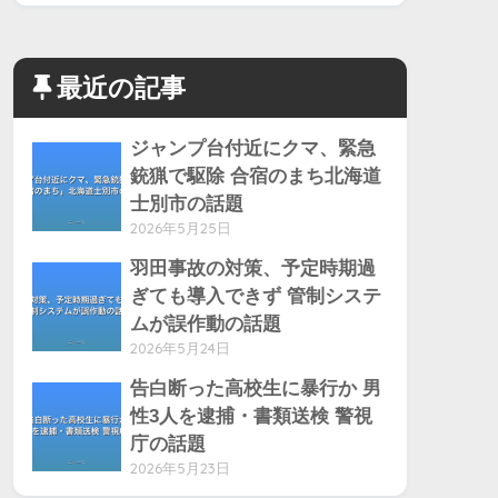
最近の記事
ジャンプ台付近にクマ、緊急
銃猟で駆除 合宿のまち北海道
士別市の話題
2026年5月25日
羽田事故の対策、予定時期過
ぎても導入できず 管制システ
ムが誤作動の話題
2026年5月24日
告白断った高校生に暴行か 男
性3人を逮捕・書類送検 警視
庁の話題
2026年5月23日