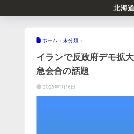
北海
ホーム
未分類
イランで反政府デモ拡大
急会合の話題
2026年1月16日