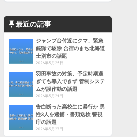
最近の記事
ジャンプ台付近にクマ、緊急
銃猟で駆除 合宿のまち北海道
士別市の話題
2026年5月25日
羽田事故の対策、予定時期過
ぎても導入できず 管制システ
ムが誤作動の話題
2026年5月24日
告白断った高校生に暴行か 男
性3人を逮捕・書類送検 警視
庁の話題
2026年5月23日