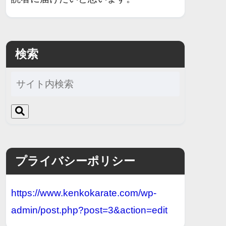
検索
プライバシーポリシー
https://www.kenkokarate.com/wp-
admin/post.php?post=3&action=edit