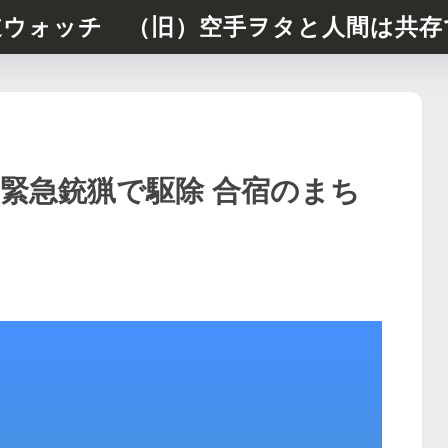
道ウォッチ （旧）空手ヲタと人間は共存
緊急銃猟で駆除 合宿のまち