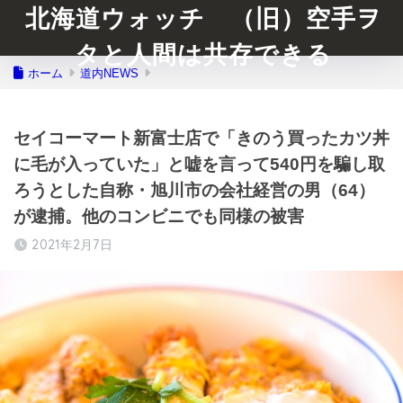
北海道ウォッチ （旧）空手ヲ
タと人間は共存できる
ホーム
道内NEWS
セイコーマート新富士店で「きのう買ったカツ丼
に毛が入っていた」と嘘を言って540円を騙し取
ろうとした自称・旭川市の会社経営の男（64）
が逮捕。他のコンビニでも同様の被害
2021年2月7日