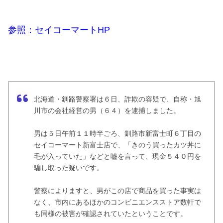
参照：セイコーマートHP
北海道・釧路警察署は６日、詐欺の容疑で、自称・旭
川市の会社経営の男（６４）を逮捕しました。
男は５日午前１１時半ごろ、釧路市新富士町６丁目の
セイコーマート新富士店で、「きのう買ったカツ丼に
毛が入っていた」などと嘘を言って、現金５４０円を
騙し取った疑いです。
警察によりますと、男がこの店で商品を買った事実は
なく、市内にあるほかのコンビニエンスストア数軒で
も同様の被害が確認されていたということです。