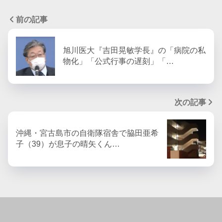
前の記事
旭川医大『吉田晃敏学長』の「病院の私
物化」「公式行事の遅刻」「…
次の記事
沖縄・宮古島市の自衛隊宿舎で脇田亜希
子（39）が息子の晴矢くん…