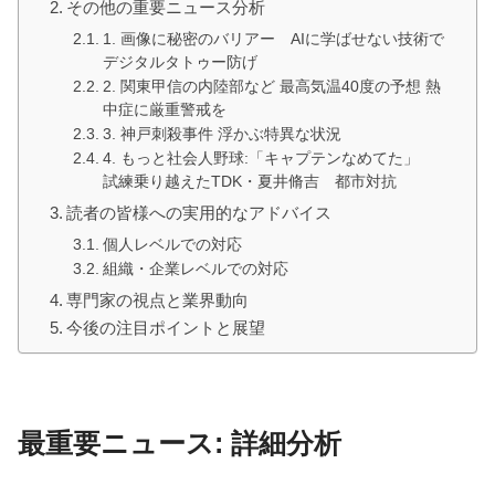
その他の重要ニュース分析
1. 画像に秘密のバリアー AIに学ばせない技術で
デジタルタトゥー防げ
2. 関東甲信の内陸部など 最高気温40度の予想 熱
中症に厳重警戒を
3. 神戸刺殺事件 浮かぶ特異な状況
4. もっと社会人野球:「キャプテンなめてた」
試練乗り越えたTDK・夏井脩吉 都市対抗
読者の皆様への実用的なアドバイス
個人レベルでの対応
組織・企業レベルでの対応
専門家の視点と業界動向
今後の注目ポイントと展望
最重要ニュース: 詳細分析