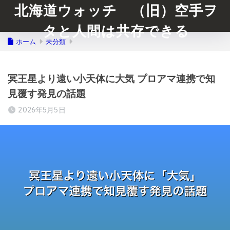
北海道ウォッチ （旧）空手ヲ
タと人間は共存できる
ホーム
未分類
冥王星より遠い小天体に大気 プロアマ連携で知
見覆す発見の話題
2026年5月5日