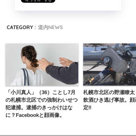
CATEGORY :
道内NEWS
「小川真人」（36）ことし7月
札幌市北区の野瀬瞭太
の札幌市北区での強制わいせつ
飲酒ひき逃げ事故。顔
犯逮捕。逮捕のきっかけはな
定‼︎
に？Facebookと顔画像。