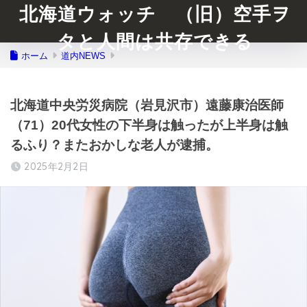
北海道ウォッチ （旧）空手ヲ
タと人間は共存できる
ホーム
道内NEWS
北海道中央労災病院（岩見沢市）遠藤康治医師
（71）20代女性の下半身は触ったが上半身は触
るふり？またおかしな老人が逮捕。
2025年2月2日