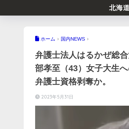
北海
ホーム
国内NEWS
弁護士法人はるかぜ総合
部孝至（43）女子大生
弁護士資格剥奪か。
2023年5月31日