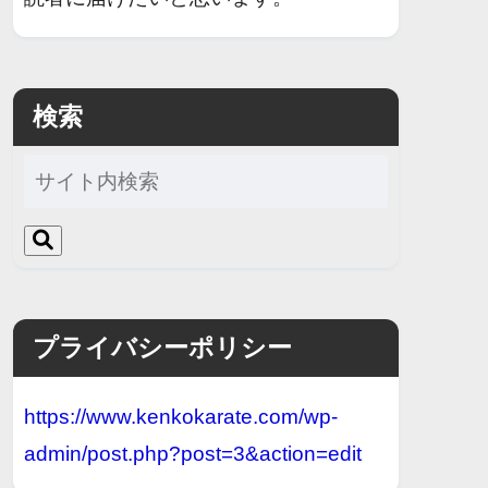
検索
プライバシーポリシー
https://www.kenkokarate.com/wp-
admin/post.php?post=3&action=edit