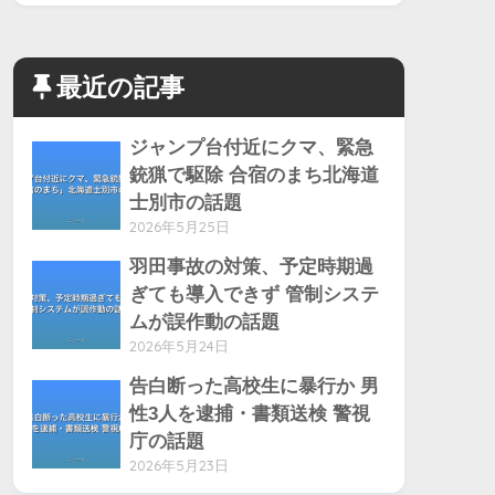
最近の記事
ジャンプ台付近にクマ、緊急
銃猟で駆除 合宿のまち北海道
士別市の話題
2026年5月25日
羽田事故の対策、予定時期過
ぎても導入できず 管制システ
ムが誤作動の話題
2026年5月24日
告白断った高校生に暴行か 男
性3人を逮捕・書類送検 警視
庁の話題
2026年5月23日