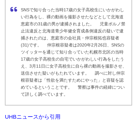
SNSで知り合った当時17歳の女子高校生にいかがわし
い行為をし、裸の動画を撮影させたなどとして北海道
恵庭市の31歳の男が逮捕されました。 児童ポルノ禁
止法違反と北海道青少年健全育成条例違反の疑いで逮
捕されたのは、恵庭市の会社員・仲宗根拓也容疑者
(31)です。 仲宗根容疑者は2020年2月26日、SNSの
ツイッターを通じて知り合っていた札幌市北区の当時
17歳の女子高校生の自宅でいかがわしい行為をしたう
え、3月11日に女子高校生に自ら裸の動画を撮影させ、
送信させた疑いがもたれています。 調べに対し仲宗
根容疑者は「性欲を満たすためにやった」と容疑を認
めているということです。 警察は事件の経緯につい
て詳しく調べています。
UHBニュースから引用