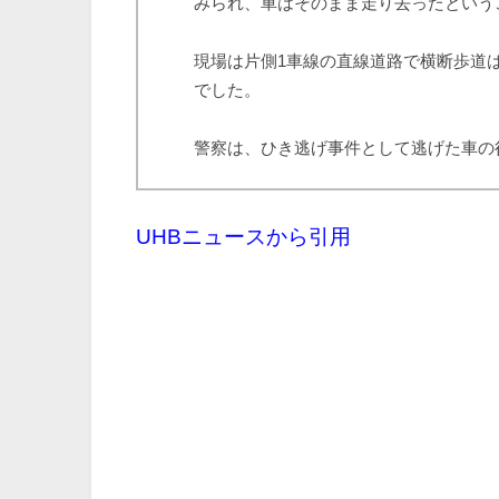
みられ、車はそのまま走り去ったという
現場は片側1車線の直線道路で横断歩道
でした。
警察は、ひき逃げ事件として逃げた車の
UHBニュースから引用