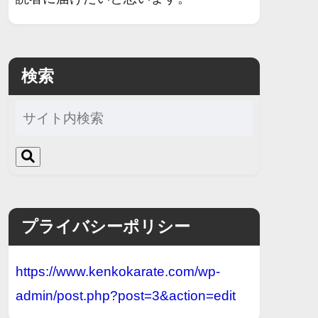
検索
プライバシーポリシー
https://www.kenkokarate.com/wp-
admin/post.php?post=3&action=edit