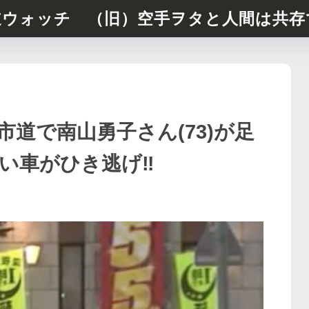
道ウォッチ （旧）空手ヲタと人間は共存
道で南山勇子さん(73)が足
い車がひき逃げ‼︎