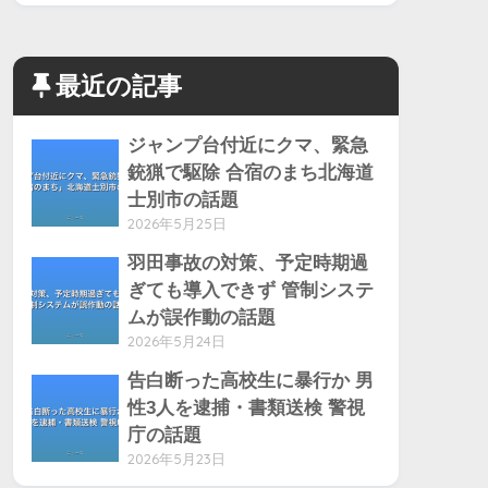
最近の記事
ジャンプ台付近にクマ、緊急
銃猟で駆除 合宿のまち北海道
士別市の話題
2026年5月25日
羽田事故の対策、予定時期過
ぎても導入できず 管制システ
ムが誤作動の話題
2026年5月24日
告白断った高校生に暴行か 男
性3人を逮捕・書類送検 警視
庁の話題
2026年5月23日