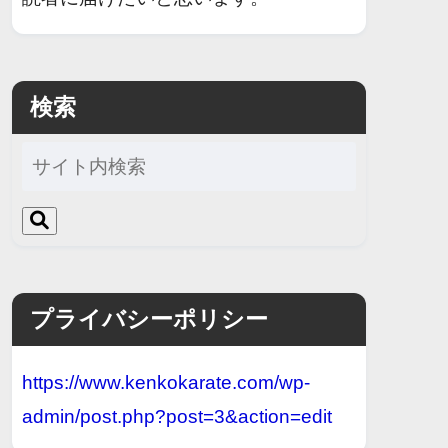
検索
プライバシーポリシー
https://www.kenkokarate.com/wp-
admin/post.php?post=3&action=edit