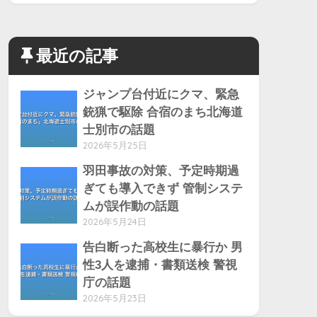
最近の記事
ジャンプ台付近にクマ、緊急
銃猟で駆除 合宿のまち北海道
士別市の話題
2026年5月25日
羽田事故の対策、予定時期過
ぎても導入できず 管制システ
ムが誤作動の話題
2026年5月24日
告白断った高校生に暴行か 男
性3人を逮捕・書類送検 警視
庁の話題
2026年5月23日