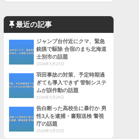
最近の記事
ジャンプ台付近にクマ、緊急
銃猟で駆除 合宿のまち北海道
士別市の話題
2026年5月25日
羽田事故の対策、予定時期過
ぎても導入できず 管制システ
ムが誤作動の話題
2026年5月24日
告白断った高校生に暴行か 男
性3人を逮捕・書類送検 警視
庁の話題
2026年5月23日