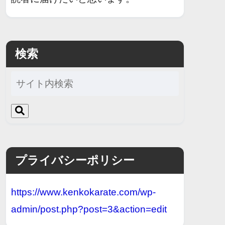
検索
プライバシーポリシー
https://www.kenkokarate.com/wp-
admin/post.php?post=3&action=edit