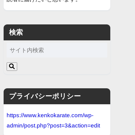
検索
プライバシーポリシー
https://www.kenkokarate.com/wp-
admin/post.php?post=3&action=edit