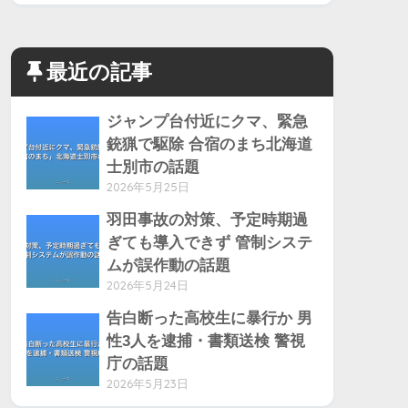
最近の記事
ジャンプ台付近にクマ、緊急
銃猟で駆除 合宿のまち北海道
士別市の話題
2026年5月25日
羽田事故の対策、予定時期過
ぎても導入できず 管制システ
ムが誤作動の話題
2026年5月24日
告白断った高校生に暴行か 男
性3人を逮捕・書類送検 警視
庁の話題
2026年5月23日