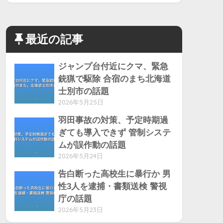
最近の記事
ジャンプ台付近にクマ、緊急
銃猟で駆除 合宿のまち北海道
士別市の話題
2026年5月25日
羽田事故の対策、予定時期過
ぎても導入できず 管制システ
ムが誤作動の話題
2026年5月24日
告白断った高校生に暴行か 男
性3人を逮捕・書類送検 警視
庁の話題
2026年5月23日