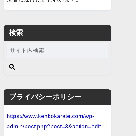
検索
プライバシーポリシー
https://www.kenkokarate.com/wp-
admin/post.php?post=3&action=edit