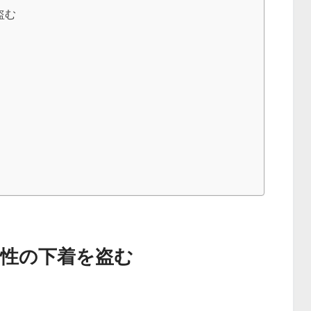
盗む
女性の下着を盗む