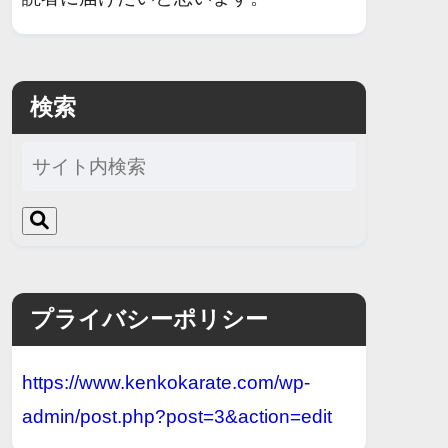
検索
プライバシーポリシー
https://www.kenkokarate.com/wp-
admin/post.php?post=3&action=edit