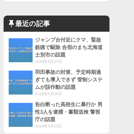
最近の記事
ジャンプ台付近にクマ、緊急
銃猟で駆除 合宿のまち北海道
士別市の話題
2026年5月25日
羽田事故の対策、予定時期過
ぎても導入できず 管制システ
ムが誤作動の話題
2026年5月24日
告白断った高校生に暴行か 男
性3人を逮捕・書類送検 警視
庁の話題
2026年5月23日