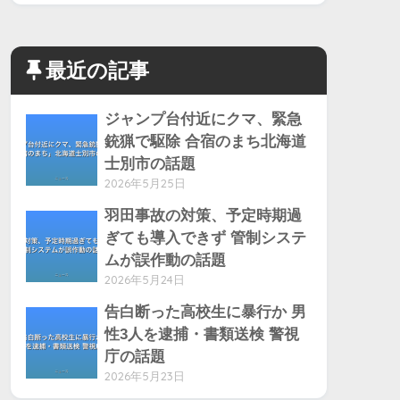
最近の記事
ジャンプ台付近にクマ、緊急
銃猟で駆除 合宿のまち北海道
士別市の話題
2026年5月25日
羽田事故の対策、予定時期過
ぎても導入できず 管制システ
ムが誤作動の話題
2026年5月24日
告白断った高校生に暴行か 男
性3人を逮捕・書類送検 警視
庁の話題
2026年5月23日