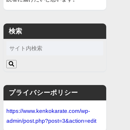
検索
プライバシーポリシー
https://www.kenkokarate.com/wp-
admin/post.php?post=3&action=edit