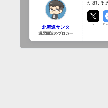
がぼける
X
Fac
北海道サンタ
還暦間近のブロガー