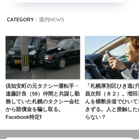
CATEGORY :
道内NEWS
倶知安町の元タクシー運転手・
「札幌厚別区ひき逃げ
遠藤計良（59）仲間と共謀し勤
昌次郎（８２）。増田
務していた札幌のタクシー会社
んを横断歩道でひいて
から賠償金を騙し取る。
きずる。人と接触した
Facebook特定❗️
らない？