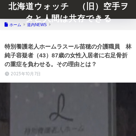
北海道ウォッチ （旧）空手ヲ
タと人間は共存できる
ホーム
道内NEWS
特別養護老人ホームラスール苗穂の介護職員 林
純子容疑者（43）87歳の女性入居者に右足骨折
の重症を負わせる。その理由とは？
2023年10月7日