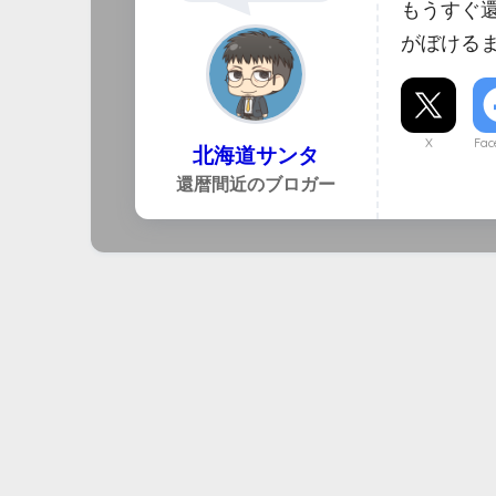
もうすぐ
がぼける
X
Fac
北海道サンタ
還暦間近のブロガー