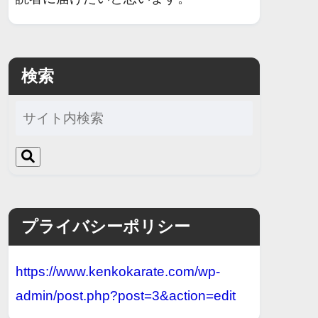
検索
プライバシーポリシー
https://www.kenkokarate.com/wp-
admin/post.php?post=3&action=edit