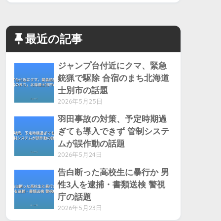
最近の記事
ジャンプ台付近にクマ、緊急
銃猟で駆除 合宿のまち北海道
士別市の話題
2026年5月25日
羽田事故の対策、予定時期過
ぎても導入できず 管制システ
ムが誤作動の話題
2026年5月24日
告白断った高校生に暴行か 男
性3人を逮捕・書類送検 警視
庁の話題
2026年5月23日