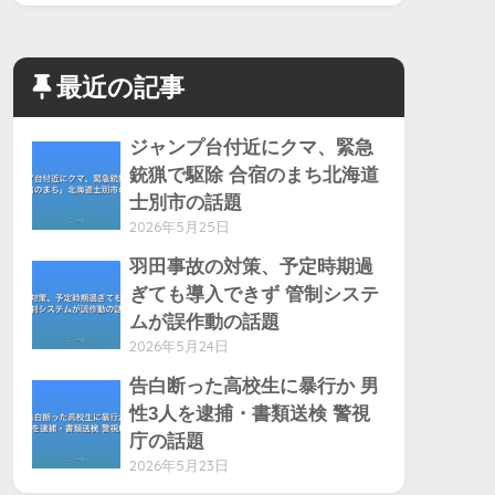
最近の記事
ジャンプ台付近にクマ、緊急
銃猟で駆除 合宿のまち北海道
士別市の話題
2026年5月25日
羽田事故の対策、予定時期過
ぎても導入できず 管制システ
ムが誤作動の話題
2026年5月24日
告白断った高校生に暴行か 男
性3人を逮捕・書類送検 警視
庁の話題
2026年5月23日