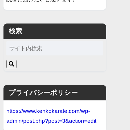
検索
プライバシーポリシー
https://www.kenkokarate.com/wp-
admin/post.php?post=3&action=edit