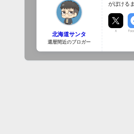
がぼける
X
Fac
北海道サンタ
還暦間近のブロガー