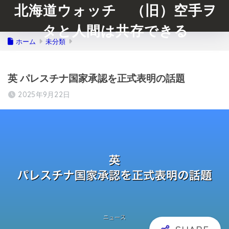
北海道ウォッチ （旧）空手ヲ
タと人間は共存できる
ホーム
未分類
英 パレスチナ国家承認を正式表明の話題
2025年9月22日