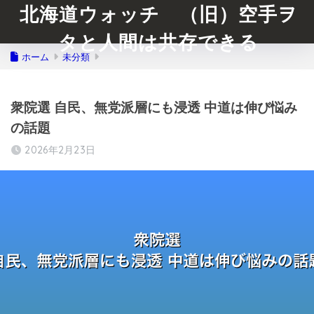
北海道ウォッチ （旧）空手ヲ
タと人間は共存できる
ホーム
未分類
衆院選 自民、無党派層にも浸透 中道は伸び悩み
の話題
2026年2月23日