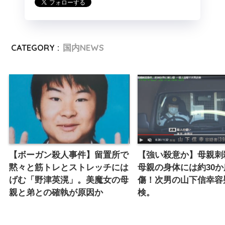
CATEGORY :
国内NEWS
【ボーガン殺人事件】留置所で
【強い殺意か】母親刺
黙々と筋トレとストレッチには
母親の身体には約30
げむ「野津英滉」。美魔女の母
傷！次男の山下信幸容
親と弟との確執が原因か
検。