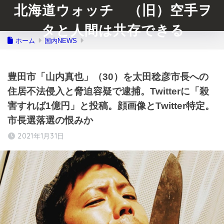
北海道ウォッチ （旧）空手ヲ
タと人間は共存できる
ホーム
国内NEWS
豊田市「山内真也」（30）を太田稔彦市長への
住居不法侵入と脅迫容疑で逮捕。Twitterに「殺
害すれば1億円」と投稿。顔画像とTwitter特定。
市長選落選の恨みか
2021年1月31日