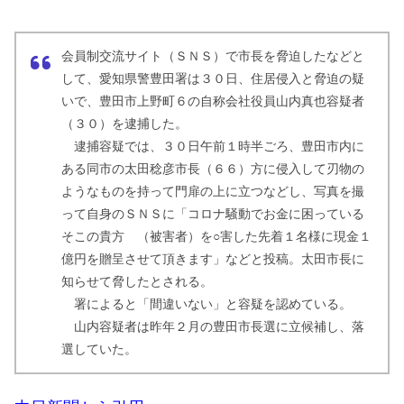
会員制交流サイト（ＳＮＳ）で市長を脅迫したなどと
して、愛知県警豊田署は３０日、住居侵入と脅迫の疑
いで、豊田市上野町６の自称会社役員山内真也容疑者
（３０）を逮捕した。
逮捕容疑では、３０日午前１時半ごろ、豊田市内に
ある同市の太田稔彦市長（６６）方に侵入して刃物の
ようなものを持って門扉の上に立つなどし、写真を撮
って自身のＳＮＳに「コロナ騒動でお金に困っている
そこの貴方 （被害者）を○害した先着１名様に現金１
億円を贈呈させて頂きます」などと投稿。太田市長に
知らせて脅したとされる。
署によると「間違いない」と容疑を認めている。
山内容疑者は昨年２月の豊田市長選に立候補し、落
選していた。