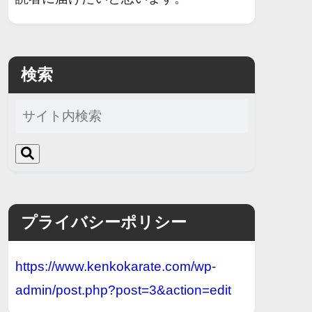
検索
プライバシーポリシー
https://www.kenkokarate.com/wp-
admin/post.php?post=3&action=edit