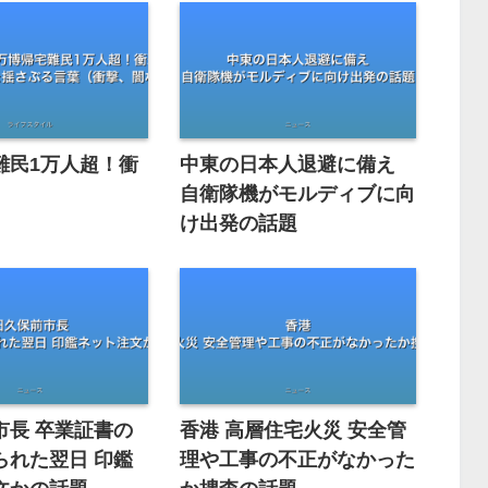
難民1万人超！衝
中東の日本人退避に備え
自衛隊機がモルディブに向
け出発の話題
市長 卒業証書の
香港 高層住宅火災 安全管
られた翌日 印鑑
理や工事の不正がなかった