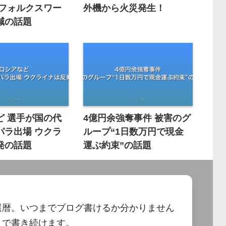
 フォルクスワー
外機から火災発生！
減の話題
ど 選手が国の代
4億円余強奪事件 被害のグ
パラ出場 ウクラ
ループ“1日数万円で現金
発の話題
運ぶ約束”の話題
還暦。いつまでブログ書けるか分かりません
まで書き続けます。