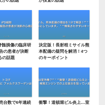
文かの話題
か捜査の話題
 脊髄損傷の臨床研
決定版！長射程ミサイル熊
報告の患者が決断
本配備の疑問を解消！4つ
るの話題
のキーポイント
販売台数で6年連続
衝撃！道頓堀ビル炎上…室