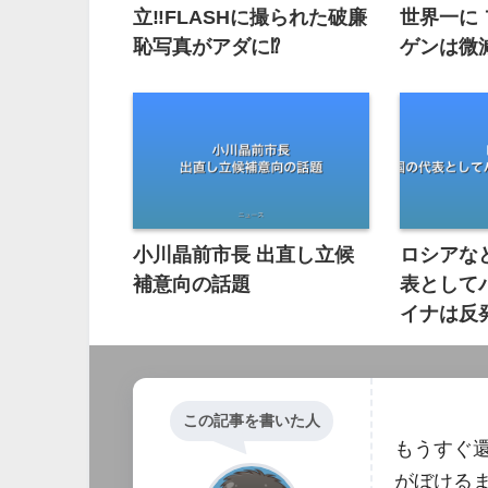
立‼︎FLASHに撮られた破廉
世界一に
恥写真がアダに⁉︎
ゲンは微
小川晶前市長 出直し立候
ロシアな
補意向の話題
表として
イナは反
この記事を書いた人
もうすぐ
がぼける