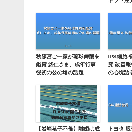
ネット注
秋篠宮ご一家が琉球舞踊を
iPS細胞
鑑賞 悠仁さま、成年行事
究 改善
後初の公の場の話題
の心境語
【岩崎恭子不倫】離婚は成
トヨタ 