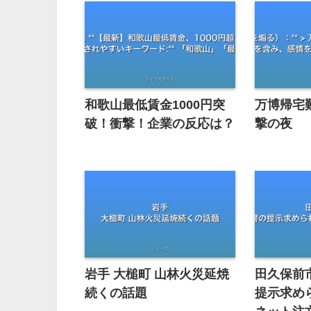
和歌山最低賃金1000円突
万博帰宅
破！衝撃！企業の反応は？
撃の夜
岩手 大槌町 山林火災延焼
田久保前
続くの話題
提示求め