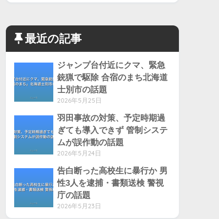
最近の記事
ジャンプ台付近にクマ、緊急
銃猟で駆除 合宿のまち北海道
士別市の話題
2026年5月25日
羽田事故の対策、予定時期過
ぎても導入できず 管制システ
ムが誤作動の話題
2026年5月24日
告白断った高校生に暴行か 男
性3人を逮捕・書類送検 警視
庁の話題
2026年5月23日