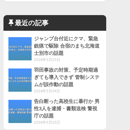
最近の記事
ジャンプ台付近にクマ、緊急
銃猟で駆除 合宿のまち北海道
士別市の話題
2026年5月25日
羽田事故の対策、予定時期過
ぎても導入できず 管制システ
ムが誤作動の話題
2026年5月24日
告白断った高校生に暴行か 男
性3人を逮捕・書類送検 警視
庁の話題
2026年5月23日