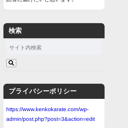
検索
プライバシーポリシー
https://www.kenkokarate.com/wp-
admin/post.php?post=3&action=edit