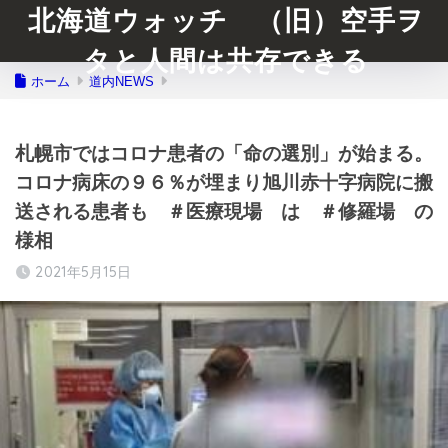
北海道ウォッチ （旧）空手ヲ
タと人間は共存できる
ホーム
道内NEWS
札幌市ではコロナ患者の「命の選別」が始まる。
コロナ病床の９６％が埋まり旭川赤十字病院に搬
送される患者も ＃医療現場 は ＃修羅場 の
様相
2021年5月15日