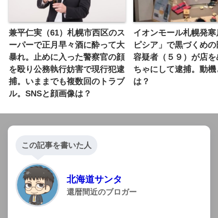
兼平仁実（61）札幌市西区のス
イオンモール札幌発寒
ーパーで正月早々酒に酔って大
ピシア」で黒づくめの
暴れ。止めに入った警察官の顔
容疑者（５９）が店を
を殴り公務執行妨害で現行犯逮
ちゃにして逮捕。動機
捕。いままでも複数回のトラブ
は？
ル。SNSと顔画像は？
この記事を書いた人
北海道サンタ
還暦間近のブロガー