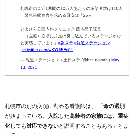
札幌市の直近1週間の10万人あたりの感染者数は110人
→緊急事態宣言を求める目安は「25人」
とよひら公園内科クリニック 藤本晶子院長
「（医療）崩壊に片足は突っ込んでいるステージかな
と実感しています」
#報ステ
#報道ステーション
pic.twitter.com/wKYUt5Ec0J
— 報道ステーション＋土日ステ (@hst_tvasahi)
May
13, 2021
札幌市の別の病院に勤める看護師は、 「
命の選別
が始まっている。
入院した
高齢者
の家族には、重症
化しても対応できない
と説明することもある」とま