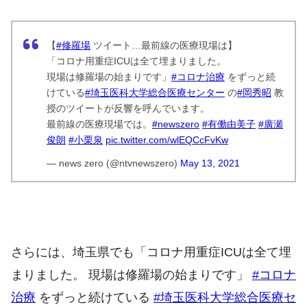
【
#修羅場
ツイート…最前線の医療現場は】
「コロナ用重症ICUは全て埋まりました。
現場は修羅場の始まりです」
#コロナ治療
をずっと続
けている
#埼玉医科大学総合医療センター
の
#岡秀昭
教
授のツイートが反響を呼んでいます。
最前線の医療現場では。
#newszero
#有働由美子
#廣瀬
俊朗
#小栗泉
pic.twitter.com/wlEQCcFvKw
— news zero (@ntvnewszero)
May 13, 2021
さらには、埼玉県でも「コロナ用重症ICUは全て埋
まりました。 現場は修羅場の始まりです」
#コロナ
治療
をずっと続けている
#埼玉医科大学総合医療セ