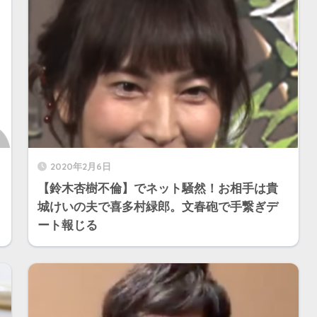
2020年2月6日
【鈴木杏樹不倫】でネット騒然！お相手は貴
城けいの夫で喜多村緑郎。文春砲で手繋ぎデ
ート報じる