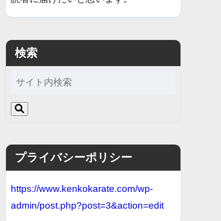
検索
プライバシーポリシー
https://www.kenkokarate.com/wp-
admin/post.php?post=3&action=edit