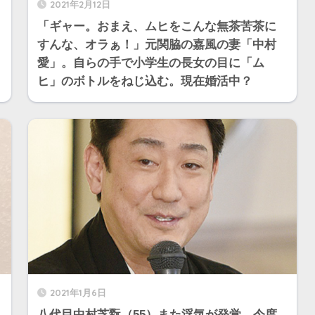
2021年2月12日
「ギャー。おまえ、ムヒをこんな無茶苦茶に
すんな、オラぁ！」元関脇の嘉風の妻「中村
愛」。自らの手で小学生の長女の目に「ム
ヒ」のボトルをねじ込む。現在婚活中？
2021年1月6日
八代目中村芝翫（55）また浮気が発覚。今度