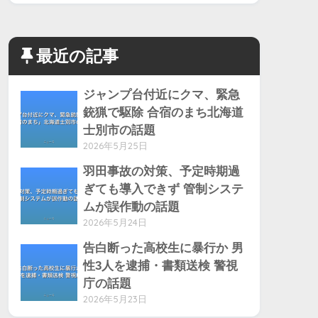
最近の記事
ジャンプ台付近にクマ、緊急
銃猟で駆除 合宿のまち北海道
士別市の話題
2026年5月25日
羽田事故の対策、予定時期過
ぎても導入できず 管制システ
ムが誤作動の話題
2026年5月24日
告白断った高校生に暴行か 男
性3人を逮捕・書類送検 警視
庁の話題
2026年5月23日