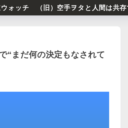
道ウォッチ （旧）空手ヲタと人間は共存
討で“まだ何の決定もなされて