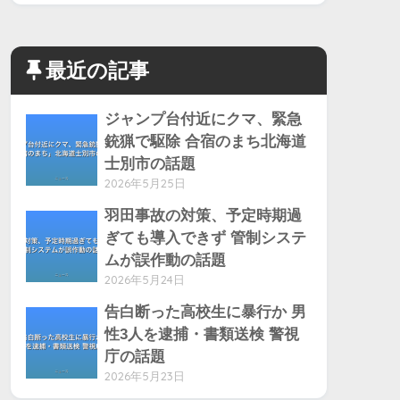
最近の記事
ジャンプ台付近にクマ、緊急
銃猟で駆除 合宿のまち北海道
士別市の話題
2026年5月25日
羽田事故の対策、予定時期過
ぎても導入できず 管制システ
ムが誤作動の話題
2026年5月24日
告白断った高校生に暴行か 男
性3人を逮捕・書類送検 警視
庁の話題
2026年5月23日