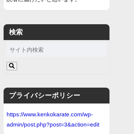
検索
プライバシーポリシー
https://www.kenkokarate.com/wp-
admin/post.php?post=3&action=edit