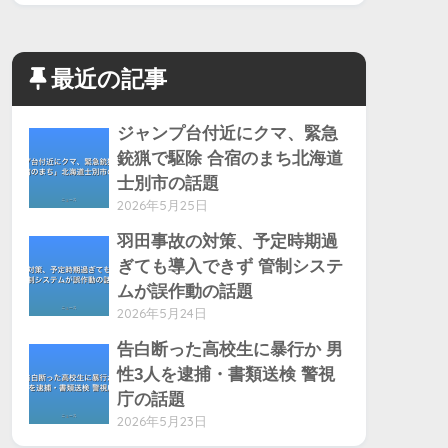
最近の記事
ジャンプ台付近にクマ、緊急
銃猟で駆除 合宿のまち北海道
士別市の話題
2026年5月25日
羽田事故の対策、予定時期過
ぎても導入できず 管制システ
ムが誤作動の話題
2026年5月24日
告白断った高校生に暴行か 男
性3人を逮捕・書類送検 警視
庁の話題
2026年5月23日