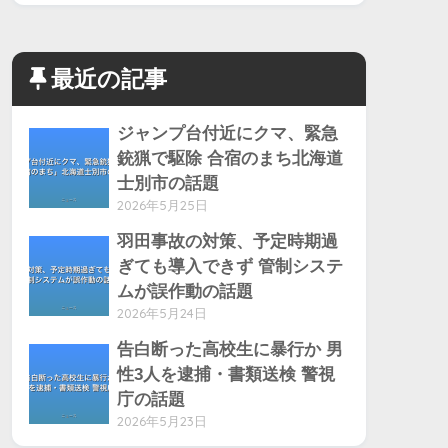
最近の記事
ジャンプ台付近にクマ、緊急
銃猟で駆除 合宿のまち北海道
士別市の話題
2026年5月25日
羽田事故の対策、予定時期過
ぎても導入できず 管制システ
ムが誤作動の話題
2026年5月24日
告白断った高校生に暴行か 男
性3人を逮捕・書類送検 警視
庁の話題
2026年5月23日