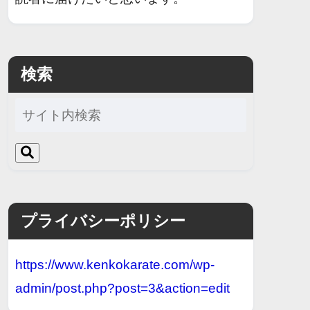
検索
プライバシーポリシー
https://www.kenkokarate.com/wp-
admin/post.php?post=3&action=edit