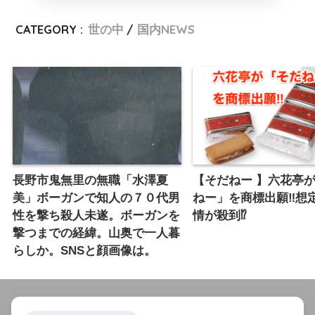
CATEGORY :
世の中
国内NEWS
長野市鬼無里の無職「水澤夏
【そだねー 】六花亭
美」ボーガンで知人の７０代男
ねー」を商標出願‼︎想
性を撃ち殺人未遂。ボーガンを
情が殺到⁉︎
撃つまでの経緯。山奥で一人暮
らしか。SNSと顔画像は。