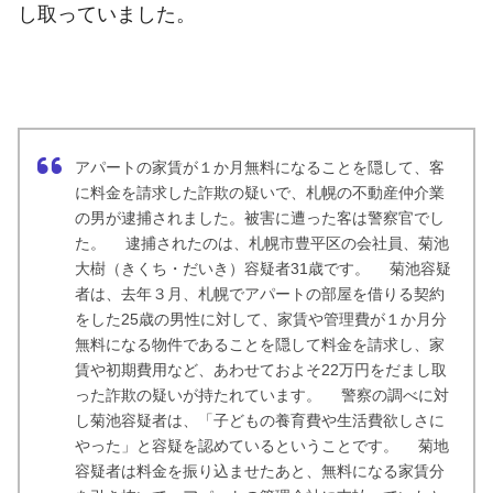
し取っていました。
アパートの家賃が１か月無料になることを隠して、客
に料金を請求した詐欺の疑いで、札幌の不動産仲介業
の男が逮捕されました。被害に遭った客は警察官でし
た。 逮捕されたのは、札幌市豊平区の会社員、菊池
大樹（きくち・だいき）容疑者31歳です。 菊池容疑
者は、去年３月、札幌でアパートの部屋を借りる契約
をした25歳の男性に対して、家賃や管理費が１か月分
無料になる物件であることを隠して料金を請求し、家
賃や初期費用など、あわせておよそ22万円をだまし取
った詐欺の疑いが持たれています。 警察の調べに対
し菊池容疑者は、「子どもの養育費や生活費欲しさに
やった」と容疑を認めているということです。 菊地
容疑者は料金を振り込ませたあと、無料になる家賃分