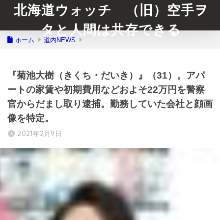
北海道ウォッチ （旧）空手ヲ
タと人間は共存できる
ホーム
道内NEWS
『菊池大樹（きくち・だいき）』（31）。アパ
ートの家賃や初期費用などおよそ22万円を警察
官からだまし取り逮捕。勤務していた会社と顔画
像を特定。
2021年2月9日