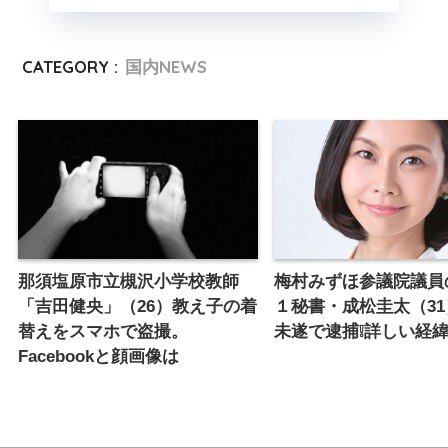
CATEGORY :
国内NEWS
那須塩原市立槻沢小学校教師
梅村みずほ参議院議員
「吉田健央」（26）教え子の着
１秘書・成松圭太（3
替えをスマホで盗撮。
未遂で逮捕❕詳しい経緯は
Facebookと顔画像は