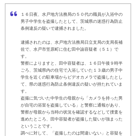
１６日夜、水戸地方法務局の５０代の職員が入浴中の
男子中学生を盗撮したとして、茨城県の迷惑行為防止
条例違反の疑いで逮捕されました。
逮捕されたのは、水戸地方法務局日立支局の支局長補
佐で、水戸市笠原町に住む田中諭容疑者（５１）で
す。
警察によりますと、田中容疑者は、１６日午後９時半
ごろ、茨城県内の住宅で入浴していた１３歳の男子中
学生を近くの駐車場からビデオカメラで盗撮したとし
て、県の迷惑行為防止条例違反の疑いが持たれていま
す。
盗撮に気づいた中学生の母親から「カメラを持った男
が自宅の浴室を盗撮している」と警察に通報があり、
警察が母親から当時の状況を確認するなどして捜査を
進めたところ、田中容疑者が盗撮した疑いが強まった
ということです。
調べに対して、「盗撮したのは間違いない」と容疑を