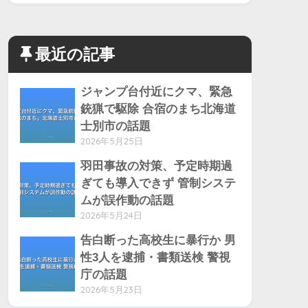
最近の記事
ジャンプ台付近にクマ、緊急
銃猟で駆除 合宿のまち北海道
士別市の話題
2026年5月25日
羽田事故の対策、予定時期過
ぎても導入できず 管制システ
ムが誤作動の話題
2026年5月24日
告白断った高校生に暴行か 男
性3人を逮捕・書類送検 警視
庁の話題
2026年5月23日