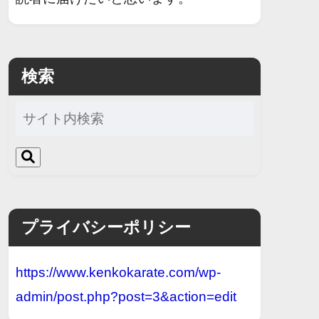
検索
プライバシーポリシー
https://www.kenkokarate.com/wp-
admin/post.php?post=3&action=edit