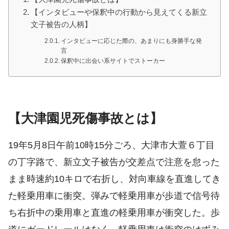
【インタビューや保釈中の行動から見えてくる新立
文子被告の人柄】
インタビューに応じた際の、あまりにも身勝手な発
言
保釈中に出会い系サイトでストーカー
【大津園児死傷事故とは】
19年5月8日午前10時15分ごろ、大津市大萱６丁目
の丁字路で、新立文子被告が交差点で注意を怠った
まま時速約10キロで右折し、対向車線を直進してき
た軽乗用車に衝突。弾みで軽乗用車が歩道で信号待
ち右折中の乗用車と直進の軽乗用車が衝突した。歩