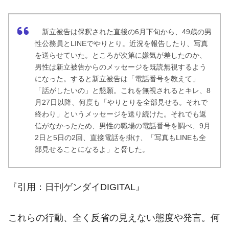
新立被告は保釈された直後の6月下旬から、49歳の男
性公務員とLINEでやりとり。近況を報告したり、写真
を送らせていた。ところが次第に嫌気が差したのか、
男性は新立被告からのメッセージを既読無視するよう
になった。すると新立被告は「電話番号を教えて」
「話がしたいの」と懇願。これを無視されるとキレ、8
月27日以降、何度も「やりとりを全部見せる。それで
終わり」というメッセージを送り続けた。それでも返
信がなかったため、男性の職場の電話番号を調べ、9月
2日と5日の2回、直接電話を掛け、「写真もLINEも全
部見せることになるよ」と脅した。
『引用：
日刊ゲンダイDIGITAL
』
これらの行動、全く反省の見えない態度や発言。何