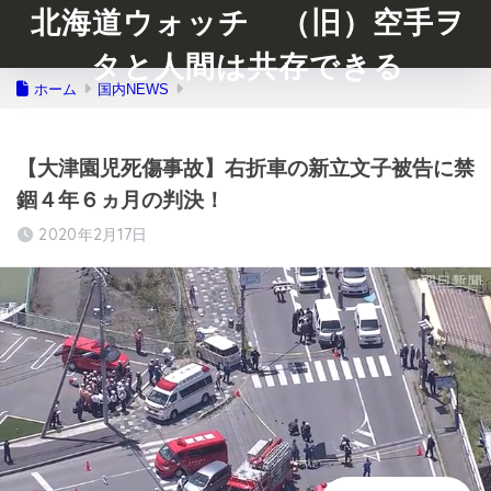
北海道ウォッチ （旧）空手ヲ
タと人間は共存できる
ホーム
国内NEWS
【大津園児死傷事故】右折車の新立文子被告に禁
錮４年６ヵ月の判決！
2020年2月17日