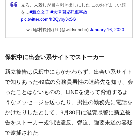
見ろ、人殺しが目を剥き出しにした このおぞましい顔
を…
#新立文子
#大津園児死傷事故
pic.twitter.com/hBQyby3xSG
— wild@村長(仮)📎 (@wildsoncho)
January 16, 2020
保釈中に出会い系サイトでストーカー
新立被告は保釈中にもかかわらず、出会い系サイト
で知りあった49歳の公務員男性の連絡先を知り、会
ったことはないものの、LINEを使って脅迫するよ
うなメッセージを送ったり、男性の勤務先に電話を
かけたりしたとして、9月30日に滋賀県警に新立被
告をストーカー規制法違反、脅迫、強要未遂の容疑
で逮捕された。