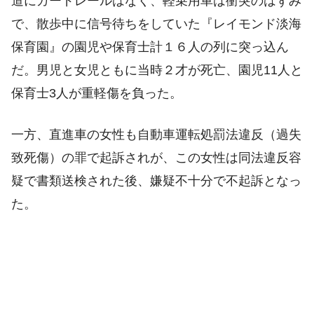
道にガードレールはなく、軽乗用車は衝突のはずみ
で、散歩中に信号待ちをしていた『レイモンド淡海
保育園』の園児や保育士計１６人の列に突っ込ん
だ。男児と女児ともに当時２才が死亡、園児11人と
保育士3人が重軽傷を負った。
一方、直進車の女性も自動車運転処罰法違反（過失
致死傷）の罪で起訴されが、この女性は同法違反容
疑で書類送検された後、嫌疑不十分で不起訴となっ
た。