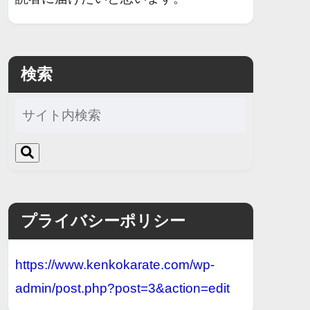
検索
プライバシーポリシー
https://www.kenkokarate.com/wp-
admin/post.php?post=3&action=edit