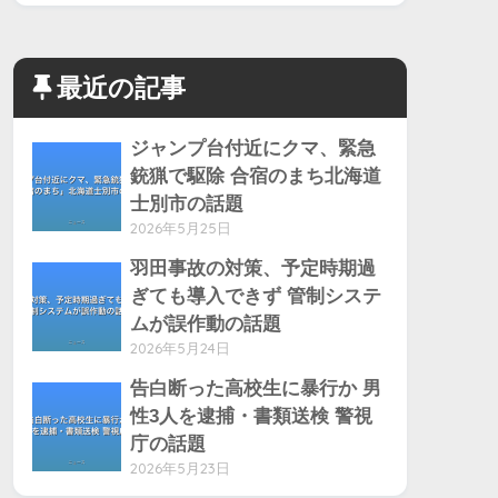
最近の記事
ジャンプ台付近にクマ、緊急
銃猟で駆除 合宿のまち北海道
士別市の話題
2026年5月25日
羽田事故の対策、予定時期過
ぎても導入できず 管制システ
ムが誤作動の話題
2026年5月24日
告白断った高校生に暴行か 男
性3人を逮捕・書類送検 警視
庁の話題
2026年5月23日