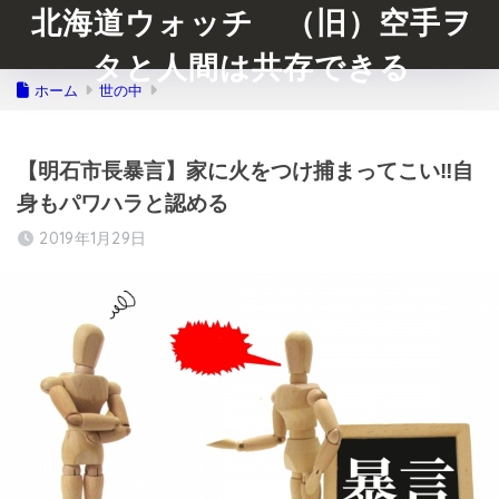
北海道ウォッチ （旧）空手ヲ
タと人間は共存できる
ホーム
世の中
【明石市長暴言】家に火をつけ捕まってこい‼︎自
身もパワハラと認める
2019年1月29日