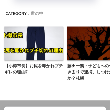
CATEGORY :
世の中
【小樽市長】お尻を叩かれブチ
藤田一義・子どもへの
ギレの理由⁉︎
き去りで逮捕。しつけ
か？札幌