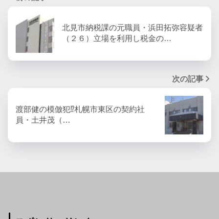
北見市納税課の元職員・浜田拓弥容疑者
（２６）立場を利用し税金の…
次の記事
渡部健の模倣犯⁉︎札幌市東区の契約社
員・土井茂（…