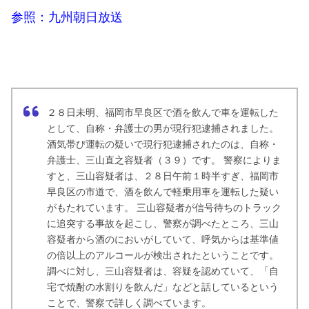
参照：九州朝日放送
２８日未明、福岡市早良区で酒を飲んで車を運転した
として、自称・弁護士の男が現行犯逮捕されました。
酒気帯び運転の疑いで現行犯逮捕されたのは、自称・
弁護士、三山直之容疑者（３９）です。 警察によりま
すと、三山容疑者は、２８日午前１時半すぎ、福岡市
早良区の市道で、酒を飲んで軽乗用車を運転した疑い
がもたれています。 三山容疑者が信号待ちのトラック
に追突する事故を起こし、警察が調べたところ、三山
容疑者から酒のにおいがしていて、呼気からは基準値
の倍以上のアルコールが検出されたということです。
調べに対し、三山容疑者は、容疑を認めていて、「自
宅で焼酎の水割りを飲んだ」などと話しているという
ことで、警察で詳しく調べています。