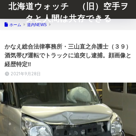
北海道ウォッチ （旧）空手ヲ
タと人間は共存できる
ホーム
道内NEWS
かなえ総合法律事務所・三山直之弁護士（３９）
酒気帯び運転でトラックに追突し逮捕。顔画像と
経歴特定‼︎
2021年9月28日