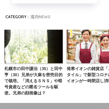
CATEGORY :
道内NEWS
札幌市の田中謙治（35）と田中
発寒イオンの雑貨店「
亨（30）兄弟が大麻を密売目的
タイル」で新型コロナ
で栽培。「消えるＳＮＳ」や暗
イオンが一時閉店し消
号資産などの匿名ツールを駆
使。兄弟の顔画像は？