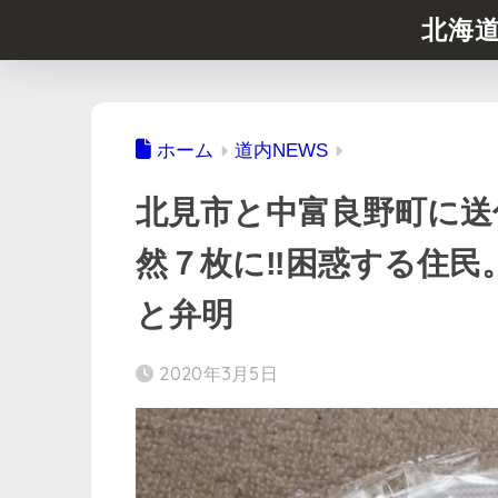
北海
ホーム
道内NEWS
北見市と中富良野町に送
然７枚に‼︎困惑する住
と弁明
2020年3月5日