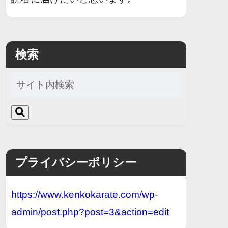
検索
プライバシーポリシー
https://www.kenkokarate.com/wp-
admin/post.php?post=3&action=edit