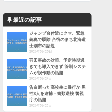
最近の記事
ジャンプ台付近にクマ、緊急
銃猟で駆除 合宿のまち北海道
士別市の話題
2026年5月25日
羽田事故の対策、予定時期過
ぎても導入できず 管制システ
ムが誤作動の話題
2026年5月24日
告白断った高校生に暴行か 男
性3人を逮捕・書類送検 警視
庁の話題
2026年5月23日