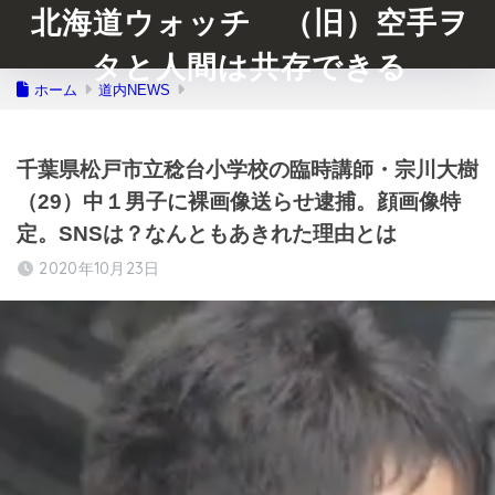
北海道ウォッチ （旧）空手ヲ
タと人間は共存できる
ホーム
道内NEWS
千葉県松戸市立稔台小学校の臨時講師・宗川大樹
（29）中１男子に裸画像送らせ逮捕。顔画像特
定。SNSは？なんともあきれた理由とは
2020年10月23日