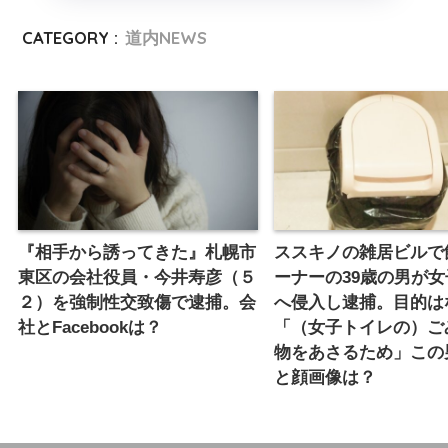
CATEGORY :
道内NEWS
『相手から誘ってきた』札幌市
ススキノの雑居ビルで
東区の会社役員・今井寿彦（５
ーナーの39歳の男が
２）を強制性交致傷で逮捕。会
へ侵入し逮捕。目的は
社とFacebookは？
「（女子トイレの）ご
物をあさるため」この
と顔画像は？