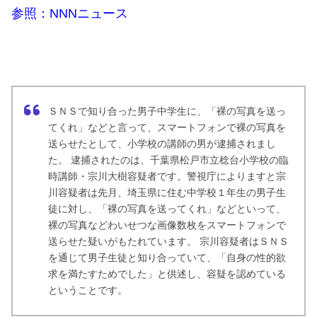
参照：NNNニュース
ＳＮＳで知り合った男子中学生に、「裸の写真を送っ
てくれ」などと言って、スマートフォンで裸の写真を
送らせたとして、小学校の講師の男が逮捕されまし
た。 逮捕されたのは、千葉県松戸市立稔台小学校の臨
時講師・宗川大樹容疑者です。警視庁
によりますと宗
川容疑者は先月、埼玉県に住む中学校１年生の男子生
徒に対し、「裸の写真を送ってくれ」などといって、
裸の写真などわいせつな画像数枚をスマートフォンで
送らせた疑いがもたれています。 宗川容疑者はＳＮＳ
を通じて男子生徒と知り合っていて、「自身の性的欲
求を満たすためでした」と供述し、容疑を認めている
ということです。