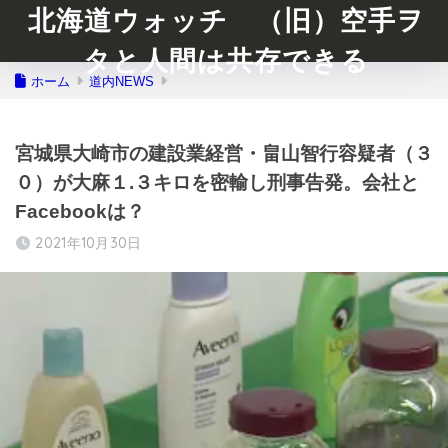
北海道ウォッチ （旧）空手ヲ
タと人間は共存できる
ホーム
道内NEWS
宮城県大崎市の建設業経営・畠山智行容疑者（３
０）が大麻１.３キロを密輸し刑事告発。会社と
Facebookは？
2021年10月30日