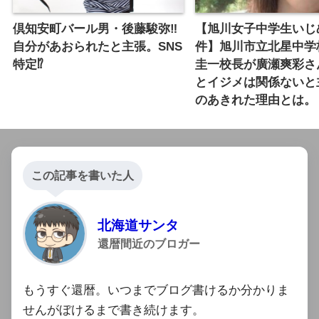
倶知安町バール男・後藤駿弥‼︎
【旭川女子中学生いじ
自分があおられたと主張。SNS
件】旭川市立北星中学
特定⁉︎
圭一校長が廣瀬爽彩さ
とイジメは関係ないと
のあきれた理由とは。
この記事を書いた人
北海道サンタ
還暦間近のブロガー
もうすぐ還暦。いつまでブログ書けるか分かりま
せんがぼけるまで書き続けます。