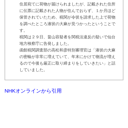
住居宛てに荷物が届けられましたが、記載された住所
に伝票に記載された人物が住んでおらず、１か月ほど
保管されていたため、税関が令状を請求した上で荷物
を調べたところ液状の大麻が見つかったということで
す。
税関は２９日、畠山容疑者を関税法違反の疑いで仙台
地方検察庁に告発しました。
函館税関調査部の高松和彦特別審理官は「液状の大麻
の密輸が非常に増えていて、年末にかけて物流が増え
るので今後も厳正に取り締まりをしていきたい」と話
していました。
NHKオンラインから引用