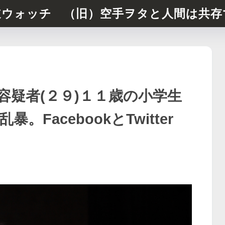
道ウォッチ （旧）空手ヲタと人間は共存
容疑者(２９)１１歳の小学生
FacebookとTwitter