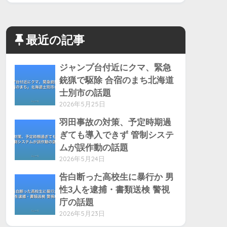
最近の記事
ジャンプ台付近にクマ、緊急
銃猟で駆除 合宿のまち北海道
士別市の話題
2026年5月25日
羽田事故の対策、予定時期過
ぎても導入できず 管制システ
ムが誤作動の話題
2026年5月24日
告白断った高校生に暴行か 男
性3人を逮捕・書類送検 警視
庁の話題
2026年5月23日