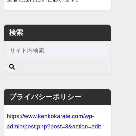
検索
プライバシーポリシー
https://www.kenkokarate.com/wp-
admin/post.php?post=3&action=edit