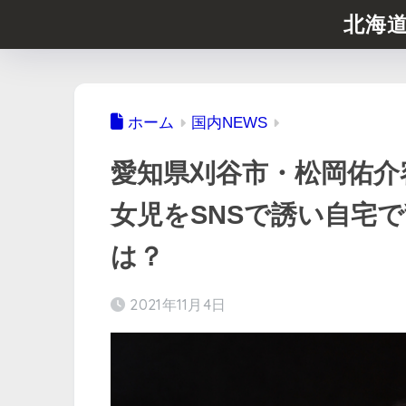
北海
ホーム
国内NEWS
愛知県刈谷市・松岡佑介
女児をSNSで誘い自宅で乱暴。
は？
2021年11月4日