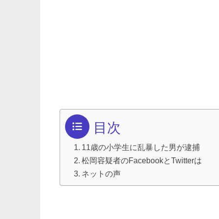
目次
11歳の小学生に乱暴した男が逮捕
松岡容疑者のFacebookとTwitterは
ネットの声