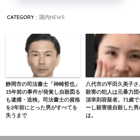
CATEGORY :
国内NEWS
静岡市の司法書士「神崎哲也」
八代市の平田久美子さ
15年前の事件が発覚し自殺図る
殺害の犯人は元暴力団
も逮捕・送検。司法書士の資格
須幸則容疑者。71歳
を2年前にとった男がすべてを
ーし殺害後自殺した男
失うまで
は。