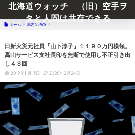
北海道ウォッチ （旧）空手ヲ
タと人間は共存できる
ホーム
国内NEWS
日新火災元社員『山下淳子』１１９０万円横領。
高山サービス支社長印を無断で使用し不正引き出
し４３回
2019年11月13日
2020年2月24日