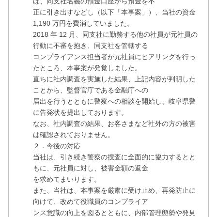
は、同支社名義の預金口座から預金を不
正に引き出すなどし（以下「本事案」）、当社の資金
1,190 万円を費消していました。
2018 年 12 月、同支社に勤務する他の社員が元社員の
行動に不審を抱き、同支社を管轄する
コンプライアンス担当者が元社員にヒアリングを行っ
たところ、本事案が発覚しました。
直ちに社内調査を実施した結果、上記内容が判明した
ことから、監督官庁である金融庁への
届出を行うとともに警察への相談を開始し、岐阜県警
に告発状を提出しております。
なお、社内調査の結果、お客さまなど社外の方の被害
は確認されておりません。
２．今後の対応
当社は、引き続き警察の捜査に全面的に協力するとと
もに、元社員に対し、被害金額の返金
を求めてまいります。
また、当社は、本事案を厳粛に受け止め、再発防止に
向けて、改めて役職員のコンプライア
ンス意識の向上を図るとともに、内部管理態勢や発見