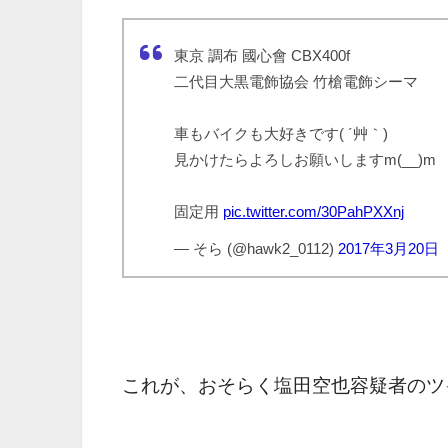
東京 調布 國心會 CBX400f
二代目大黒電飾協会 竹槍電飾シーマ
車もバイクも大好きです( ´艸｀)
見かけたらよろしお願いしますm(__)m
固定用
pic.twitter.com/30PahPXXnj
— そら (@hawk2_0112)
2017年3月20日
これが、おそらく塩田空也容疑者のツ