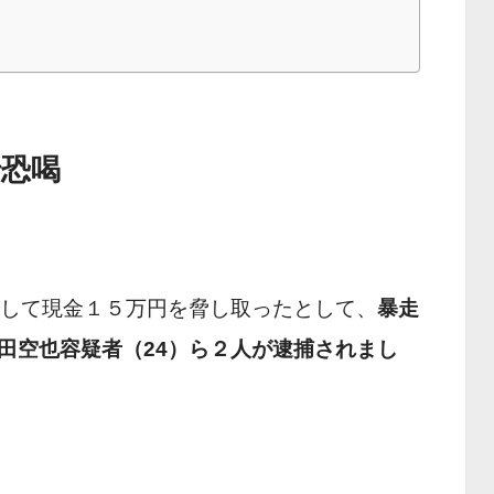
で恐喝
脅して現金１５万円を脅し取ったとして、
暴走
田空也容疑者（24）ら２人が逮捕されまし