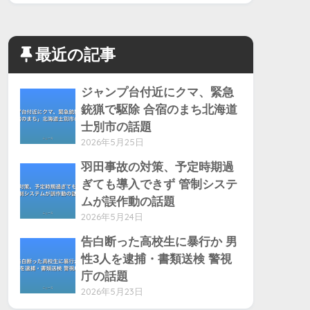
最近の記事
ジャンプ台付近にクマ、緊急
銃猟で駆除 合宿のまち北海道
士別市の話題
2026年5月25日
羽田事故の対策、予定時期過
ぎても導入できず 管制システ
ムが誤作動の話題
2026年5月24日
告白断った高校生に暴行か 男
性3人を逮捕・書類送検 警視
庁の話題
2026年5月23日