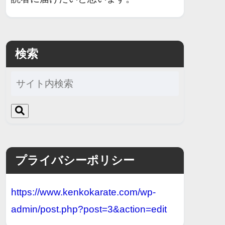
検索
プライバシーポリシー
https://www.kenkokarate.com/wp-
admin/post.php?post=3&action=edit