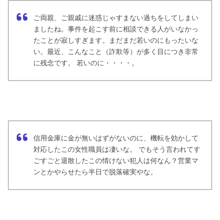
ご両親、ご親戚に迷惑じゃすまない過ちをしてしまい
ましたね。事件を起こす前に相談できる人がいなかっ
たことが寂しすぎます。まだまだ若いのにもったいな
い。最近、こんなこと（詐欺等）が多く目につき非常
に残念です。 若いのに・・・・。
信用金庫に金が無いはずがないのに、機転を効かして
対応したこの女性職員は凄いな。 でもそう言われてす
ごすごと退散したこの情けない犯人は何なん？営業マ
ンとかやらせたら半日で脱落確実やな。