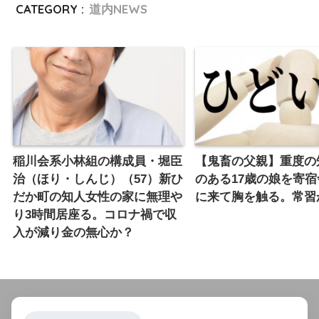
CATEGORY :
道内NEWS
稲川会系小林組の構成員・堀臣
【鬼畜の父親】重度の
治（ほり・しんじ）（57）新ひ
のある17歳の娘を寄
だか町の知人女性の家に無理や
に来て胸を触る。常習
り3時間居座る。コロナ禍で収
入が減り金の無心か？