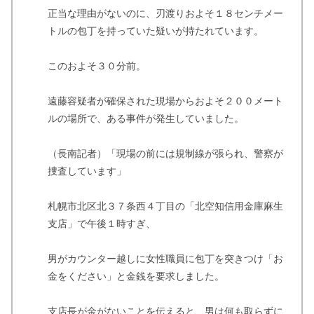
正当な理由がないのに、刃渡りおよそ１８センチメー
トルの包丁を持っていた疑いが持たれています。
このおよそ３０分前。
遠藤容疑者が確保された現場からおよそ２００メート
ルの場所で、ある事件が発生していました。
（長南記者）「現場の前には規制線が張られ、警察が
捜査しています」
札幌市北区北３７条西４丁目の「北空知信用金庫麻生
支店」で午後１時すぎ、
男がカウンター越しに女性職員に包丁を突きつけ「お
金をください」と金銭を要求しました。
支店長が金がないことを伝えると、男は何も取らずに