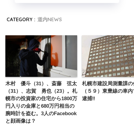
CATEGORY :
道内NEWS
木村 優斗（31）、斎藤 弦太
札幌市建設局測量課の
（31）、志賀 勇也（23）。札
（５９）東豊線の車内
幌市の投資家の住宅から1800万
逮捕‼️
円入りの金庫と680万円相当の
腕時計を盗む。3人のFacebook
と顔画像は？