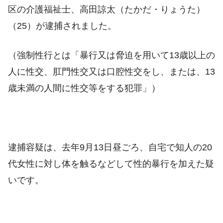
区の介護福祉士、高田諒太（たかだ・りょうた）
（25）が逮捕されました。
（強制性行とは「暴行
又は
脅迫
を用いて13歳以上の
人に
性交
、
肛門性交
又は
口腔性交
をし、または、13
歳未満の人間に性交等をする犯罪」）
逮捕容疑は、去年9月13日昼ごろ、自宅で知人の20
代女性に対し体を触るなどして性的暴行を加えた疑
いです。