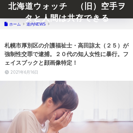
北海道ウォッチ （旧）空手ヲ
タと人間は共存できる
ホーム
道内NEWS
札幌市厚別区の介護福祉士・高田諒太（２５）が
強制性交罪で逮捕。２０代の知人女性に暴行。フ
ェイスブックと顔画像特定！
2021年6月16日