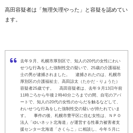
高田容疑者は「無理矢理やった」と容疑を認めてい
ます。
去年９月、札幌市厚別区で、知人の20代の女性にわい
せつな行為をした強制性交の疑いで、25歳の介護福祉
士の男が逮捕されました。 逮捕されたのは、札幌市
厚別区の介護福祉士、高田諒太（たかだ・りょうた）
容疑者25歳です。 高田容疑者は、去年９月13日午前
11時ごろから午後２時40分ごろまでの間、自宅のアパ
ートで、知人の20代の女性のからだを触るなどして、
わいせつな行為をした強制性交の疑いが持たれていま
す。 事件の後、札幌市豊平区に住む女性は、ＮＰＯ
法人「ゆいネット北海道」が運営する性暴力被害者支
援センター北海道「さくらこ」に相談し、今年５月に