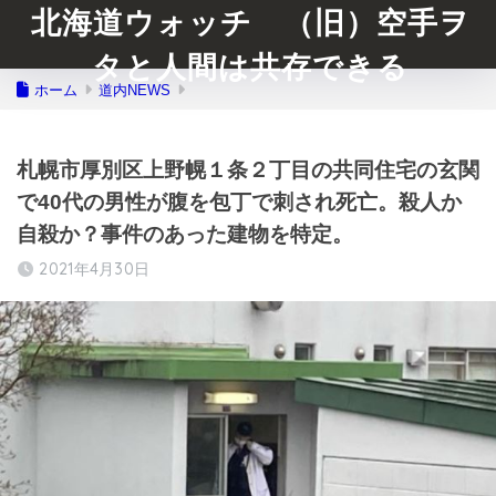
北海道ウォッチ （旧）空手ヲ
タと人間は共存できる
ホーム
道内NEWS
札幌市厚別区上野幌１条２丁目の共同住宅の玄関
で40代の男性が腹を包丁で刺され死亡。殺人か
自殺か？事件のあった建物を特定。
2021年4月30日