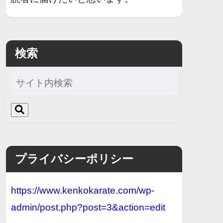
検索
プライバシーポリシー
https://www.kenkokarate.com/wp-
admin/post.php?post=3&action=edit