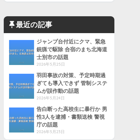
最近の記事
ジャンプ台付近にクマ、緊急
銃猟で駆除 合宿のまち北海道
士別市の話題
2026年5月25日
羽田事故の対策、予定時期過
ぎても導入できず 管制システ
ムが誤作動の話題
2026年5月24日
告白断った高校生に暴行か 男
性3人を逮捕・書類送検 警視
庁の話題
2026年5月23日